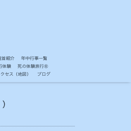
院首紹介
年中行事一覧
行体験
死の体験旅行Ⓡ
アクセス（地図）
ブログ
 ）