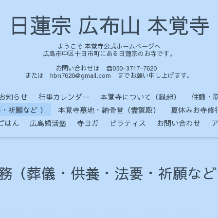
日蓮宗 広布山 本覚寺
ようこそ 本覚寺公式ホームページへ
広島市中区十日市町にある日蓮宗のお寺です。
お問い合わせは ☎050-3717-7620
または hbn7620@gmail.com までお願い申し上げます。
お知らせ
行事カレンダー
本覚寺について（縁起）
住職・
・祈願など ）
本覚寺墓地・納骨堂（霊鷲殿）
夏休みお寺修
ごはん
広島婚活塾
寺ヨガ
ピラティス
お問い合わせ
務（葬儀・供養・法要・祈願など