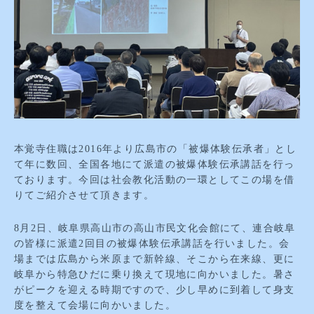
本覚寺住職は2016年より広島市の「被爆体験伝承者」とし
て年に数回、全国各地にて派遣の被爆体験伝承講話を行っ
ております。今回は社会教化活動の一環としてこの場を借
りてご紹介させて頂きます。
8月2日、岐阜県高山市の高山市民文化会館にて、連合岐阜
の皆様に派遣2回目の被爆体験伝承講話を行いました。会
場までは広島から米原まで新幹線、そこから在来線、更に
岐阜から特急ひだに乗り換えて現地に向かいました。暑さ
がピークを迎える時期ですので、少し早めに到着して身支
度を整えて会場に向かいました。