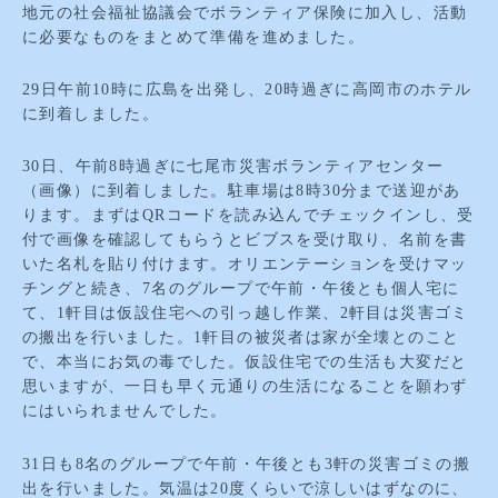
地元の社会福祉協議会でボランティア保険に加入し、活動
に必要なものをまとめて準備を進めました。
29日午前10時に広島を出発し、20時過ぎに高岡市のホテル
に到着しました。
30日、午前8時過ぎに七尾市災害ボランティアセンター
（画像）に到着しました。駐車場は8時30分まで送迎があ
ります。まずはQRコードを読み込んでチェックインし、受
付で画像を確認してもらうとビブスを受け取り、名前を書
いた名札を貼り付けます。オリエンテーションを受けマッ
チングと続き、7名のグループで午前・午後とも個人宅に
て、1軒目は仮設住宅への引っ越し作業、2軒目は災害ゴミ
の搬出を行いました。1軒目の被災者は家が全壊とのこと
で、本当にお気の毒でした。仮設住宅での生活も大変だと
思いますが、一日も早く元通りの生活になることを願わず
にはいられませんでした。
31日も8名のグループで午前・午後とも3軒の災害ゴミの搬
出を行いました。気温は20度くらいで涼しいはずなのに、