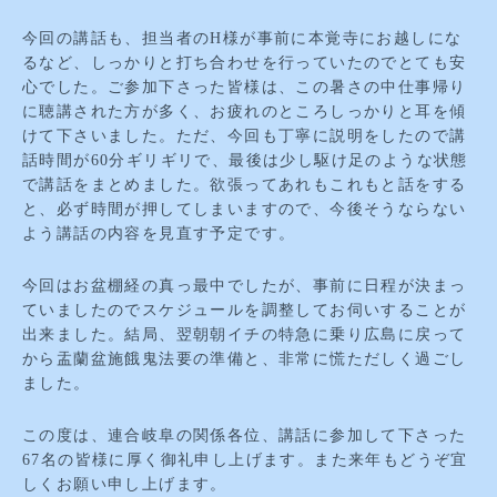
今回の講話も、担当者のH様が事前に本覚寺にお越しにな
るなど、しっかりと打ち合わせを行っていたのでとても安
心でした。ご参加下さった皆様は、この暑さの中仕事帰り
に聴講された方が多く、お疲れのところしっかりと耳を傾
けて下さいました。ただ、今回も丁寧に説明をしたので講
話時間が60分ギリギリで、最後は少し駆け足のような状態
で講話をまとめました。欲張ってあれもこれもと話をする
と、必ず時間が押してしまいますので、今後そうならない
よう講話の内容を見直す予定です。
今回はお盆棚経の真っ最中でしたが、事前に日程が決まっ
ていましたのでスケジュールを調整してお伺いすることが
出来ました。結局、翌朝朝イチの特急に乗り広島に戻って
から盂蘭盆施餓鬼法要の準備と、非常に慌ただしく過ごし
ました。
この度は、連合岐阜の関係各位、講話に参加して下さった
67名の皆様に厚く御礼申し上げます。また来年もどうぞ宜
しくお願い申し上げます。