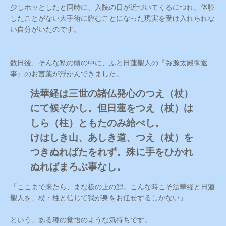
少しホッとしたと同時に、入院の日が近づいてくるにつれ、体験
したことがない大手術に臨むことになった現実を受け入れられな
い自分がいたのです。
数日後、そんな私の頭の中に、ふと日蓮聖人の『弥源太殿御返
事』のお言葉が浮かんできました。
法華経は三世の諸仏発心のつえ（杖）
にて候ぞかし。但日蓮をつえ（杖）は
しら（柱）ともたのみ給べし。
けはしき山、あしき道、つえ（杖）を
つきぬればたをれず。殊に手をひかれ
ぬればまろぶ事なし。
「ここまで来たら、まな板の上の鯉。こんな時こそ法華経と日蓮
聖人を、杖・柱と信じて我が身をお任せするしかない」
という、ある種の覚悟のような気持ちです。