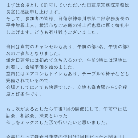
まずは会場として許可していただいた日蓮宗宗務院宗務総
長室に感謝申し上げます。
そして、参加者の皆様、日蓮宗神奈川県第二部宗務所長の
平井智親上人、横浜市なごみ庵の浦上哲也様に厚く御礼申
し上げます。どうも有り難うございました。
当日は直前のキャンセルもあり、午前の部5名、午後の部3
名のご参加となりました。
鎌倉日蓮堂には初めて立ち入るので、午前9時には現地に
到着し、会場準備を始めました。
堂内にはエアコンもトイレもあり、テーブルや椅子なども
完備されているので、
会場としてはとても快適でした。立地も鎌倉駅から5分程
度と好条件です。
もし次があるとしたら午後1回の開催にして、午前中は法
話会、相談会、法要といった
催しをミックスした形で行いたいと思いました。
今年になって鎌倉日蓮堂の使用は2回目だったと聞きまし