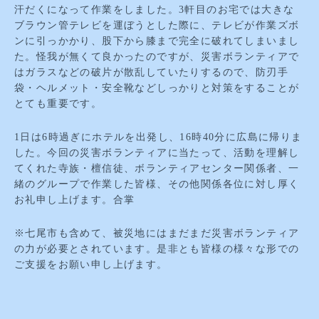
汗だくになって作業をしました。3軒目のお宅では大きな
ブラウン管テレビを運ぼうとした際に、テレビが作業ズボ
ンに引っかかり、股下から膝まで完全に破れてしまいまし
た。怪我が無くて良かったのですが、災害ボランティアで
はガラスなどの破片が散乱していたりするので、防刃手
袋・ヘルメット・安全靴などしっかりと対策をすることが
とても重要です。
1日は6時過ぎにホテルを出発し、16時40分に広島に帰りま
した。今回の災害ボランティアに当たって、活動を理解し
てくれた寺族・檀信徒、ボランティアセンター関係者、一
緒のグループで作業した皆様、その他関係各位に対し厚く
お礼申し上げます。合掌
※七尾市も含めて、被災地にはまだまだ災害ボランティア
の力が必要とされています。是非とも皆様の様々な形での
ご支援をお願い申し上げます。