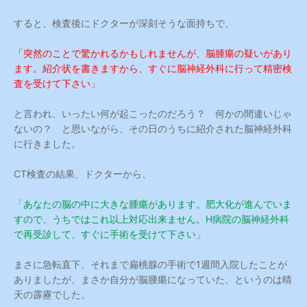
すると、検査後にドクターが深刻そうな面持ちで、
「突然のことで驚かれるかもしれませんが、脳腫瘍の疑いがあり
ます。紹介状を書きますから、すぐに脳神経外科に行って精密検
査を受けて下さい」
と言われ、いったい何が起こったのだろう？ 何かの間違いじゃ
ないの？ と思いながら、その日のうちに紹介された脳神経外科
に行きました。
CT検査の結果、ドクターから、
「あなたの脳の中に大きな腫瘍があります。肥大化が進んでいま
すので、うちではこれ以上対応出来ません。H病院の脳神経外科
で再受診して、すぐに手術を受けて下さい」
まさに急転直下、それまで扁桃腺の手術で1週間入院したことが
ありましたが、まさか自分が脳腫瘍になっていた、というのは晴
天の霹靂でした。