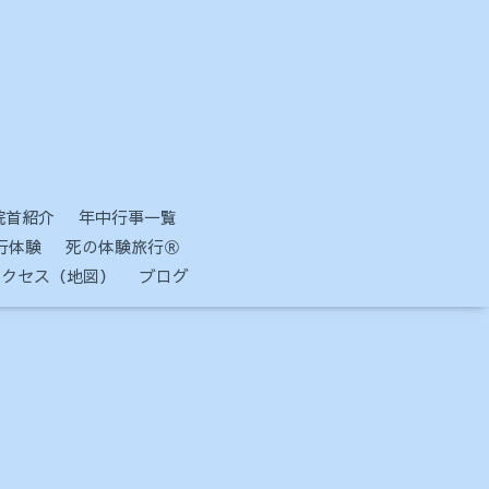
院首紹介
年中行事一覧
行体験
死の体験旅行Ⓡ
アクセス（地図）
ブログ