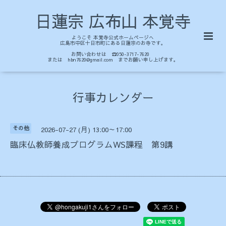
日蓮宗 広布山 本覚寺
ようこそ 本覚寺公式ホームページへ
広島市中区十日市町にある日蓮宗のお寺です。
お問い合わせは ☎050-3717-7620
または hbn7620@gmail.com までお願い申し上げます。
行事カレンダー
その他
2026-07-27 (月) 13:00～17:00
臨床仏教師養成プログラムWS課程 第9講