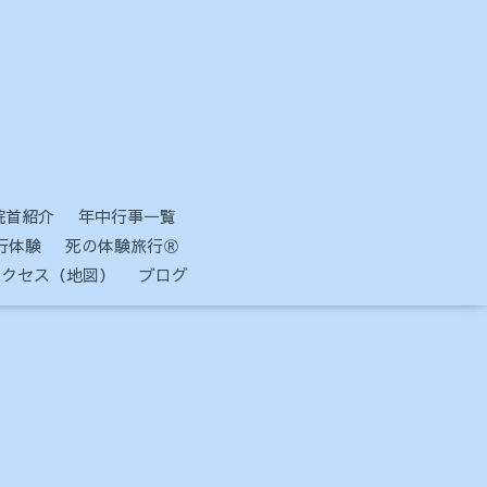
院首紹介
年中行事一覧
行体験
死の体験旅行Ⓡ
アクセス（地図）
ブログ