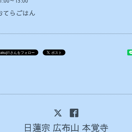
11:00～13:00
おてらごはん
日蓮宗 広布山 本覚寺