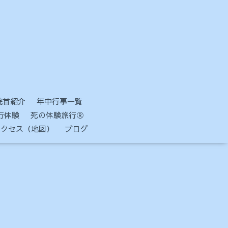
院首紹介
年中行事一覧
行体験
死の体験旅行Ⓡ
アクセス（地図）
ブログ