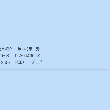
院首紹介
年中行事一覧
行体験
死の体験旅行Ⓡ
アクセス（地図）
ブログ