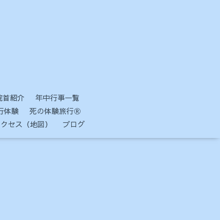
院首紹介
年中行事一覧
行体験
死の体験旅行Ⓡ
アクセス（地図）
ブログ