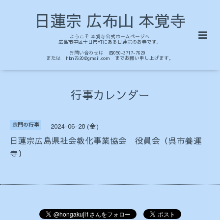
日蓮宗 広布山 本覚寺
ようこそ 本覚寺公式ホームページへ
広島市中区十日市町にある日蓮宗のお寺です。
お問い合わせは ☎050-3717-7620
または hbn7620@gmail.com までお願い申し上げます。
行事カレンダー
宗門の行事
2024-06-28 (金)
日蓮宗広島県社会教化事業協会 役員会（呉市養運
寺）