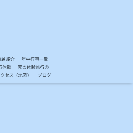
院首紹介
年中行事一覧
行体験
死の体験旅行Ⓡ
アクセス（地図）
ブログ