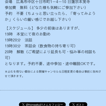
会場 広島市中区十日市町1－4－10 日蓮宗本覚寺
参加費 無料（どなた様も気軽にご参加下さい）
予約 不要（ちょっと思い立ったら、「寄ってみよう
か」くらいの緩い感じでお越し下さい）
【スケジュール】 多少の前後はありますが、
19時 本堂にて夜のお勤め
19時20分 法話
19時30分 茶話会（飲食物の持ち寄り可）
20時 解散（ご希望により延長も可・悩み事の相談も
可）
となります。予約不要、途中参加・途中離脱OKです。
※止むを得ない都合による開催キャンセル＆日程変更の場合は事前に告知さ
せて頂きます。